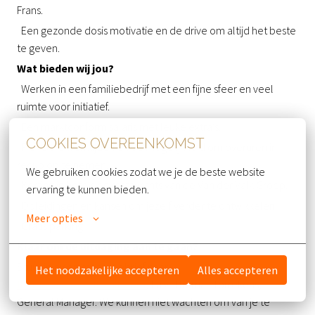
Frans.
Een gezonde dosis motivatie en de drive om altijd het beste
te geven.
Wat bieden wij jou?
Werken in een familiebedrijf met een fijne sfeer en veel
ruimte voor initiatief.
Een marktconform salaris met leuke extra’s.
COOKIES OVEREENKOMST
Flexibele werktijden en de mogelijkheid om overuren in
recup op te nemen.
We gebruiken cookies zodat we je de beste website 
Korting in hotels en restaurants van de Van der Valk Groep.
ervaring te kunnen bieden.
Opleidingen en kansen om jezelf verder te ontwikkelen.
Meer opties
Gratis parking.
Klaar om de uitdaging aan te gaan?
Stuur je cv en motivatiebrief naar
Het noodzakelijke accepteren
Alles accepteren
thomas@nazareth.valk.com
, t.a.v. Thomas Torrekens,
General Manager. We kunnen niet wachten om van je te