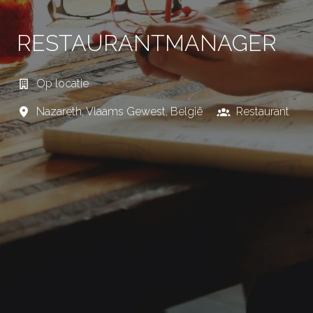
RESTAURANTMANAGER
Op locatie
Nazareth
,
Vlaams Gewest
,
België
Restaurant